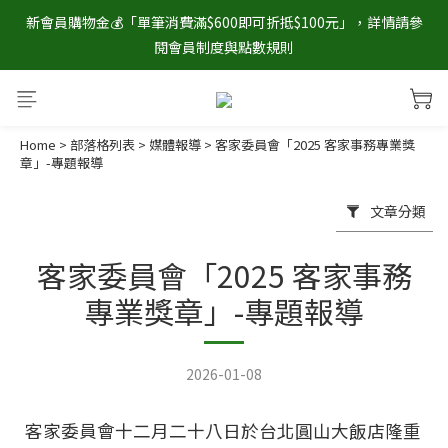
官網獨家📣註冊會員立即贈送$100元購物金💰，單筆消費滿$2000
新會員購物金💰「單筆消費滿$600即可折抵$100元」，詳情請參
閱會員制度與點數規則
即享免運✨
🎊「官網會員月月抽！每月壽星點數加碼送🥳」中獎的說不定就是
你，中獎名單公佈於臉書粉絲專頁💚！
Home
>
部落格列表
>
媒體報導
>
客家委員會「2025 客家事務專業獎
官網獨家📣註冊會員立即贈送$100元購物金💰，單筆消費滿$2000
章」-專題報導
即享免運✨
文章分類
客家委員會「2025 客家事務
專業獎章」-專題報導
2026-01-08
客家委員會十二月二十八日於台北圓山大飯店隆重