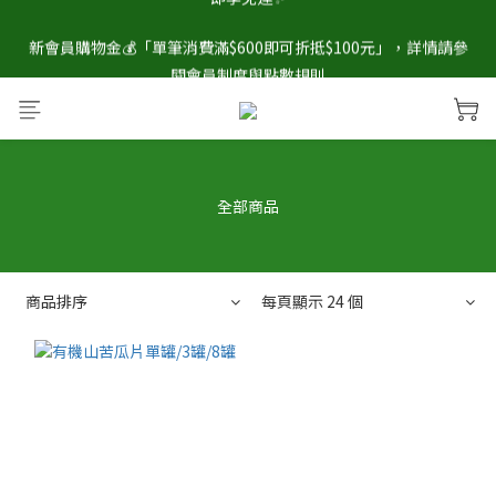
官網獨家📣註冊會員立即贈送$100元購物金💰，單筆消費滿$2000
新會員購物金💰「單筆消費滿$600即可折抵$100元」，詳情請參
閱會員制度與點數規則
即享免運✨
🎊「官網會員月月抽！每月壽星點數加碼送🥳」中獎的說不定就是
你，中獎名單公佈於臉書粉絲專頁💚！
官網獨家📣註冊會員立即贈送$100元購物金💰，單筆消費滿$2000
全部商品
即享免運✨
商品排序
每頁顯示 24 個